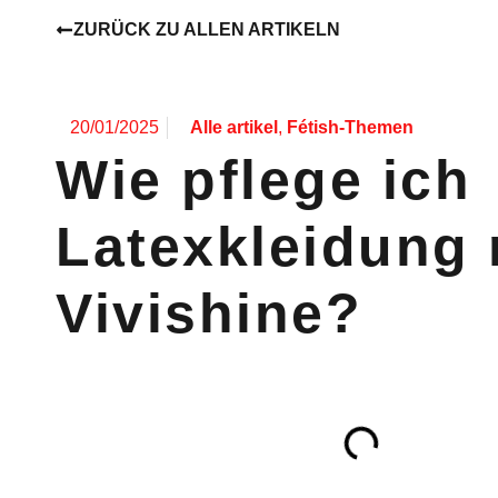
ZURÜCK ZU ALLEN ARTIKELN
20/01/2025
Alle artikel
,
Fétish-Themen
Wie pflege ich
Latexkleidung 
Vivishine?