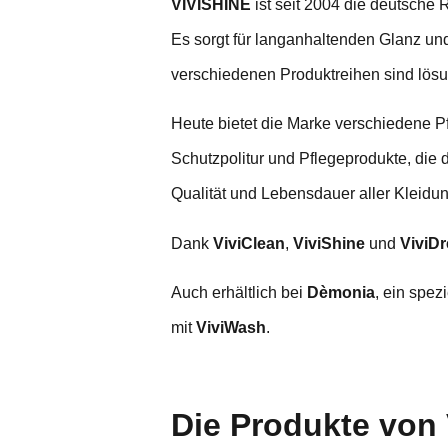
VIVISHINE
ist seit 2004 die deutsche 
Es sorgt für langanhaltenden Glanz und
verschiedenen Produktreihen sind lösun
Heute bietet die Marke verschiedene Pf
Schutzpolitur und Pflegeprodukte, die 
Qualität und Lebensdauer aller Kleidu
Dank
ViviClean
,
ViviShine
und
ViviD
Auch erhältlich bei
Dèmonia
, ein spez
mit
ViviWash
.
Die Produkte von