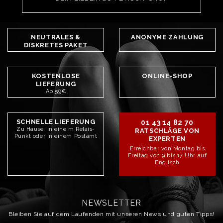
NEUTRALES &
ANONYME ZAHLUNG
DISKRETES PAKET
KOSTENLOSE
ONLINE-SHOP
LIEFERUNG
Ab 59€
SCHNELLE LIEFERUNG
01 43 14 82 70
Zu Hause, in eine m Relais-
RATSCHLÄGE VON
Punkt oder in einem Postamt
EXPERTEN
Erreichbar von Montag bis
Freitag von 9 bis 17 Uhr auf
Englisch
NEWSLETTER
Bleiben Sie auf dem Laufenden mit unseren News und guten Tipps!