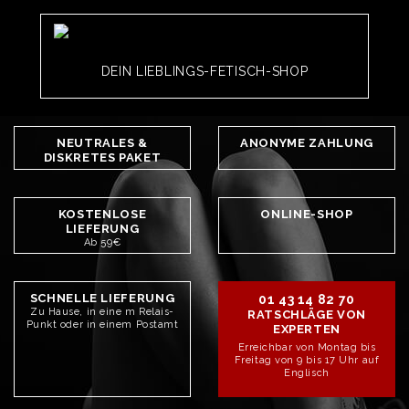
DEIN LIEBLINGS-FETISCH-SHOP
NEUTRALES &
ANONYME ZAHLUNG
DISKRETES PAKET
KOSTENLOSE
ONLINE-SHOP
LIEFERUNG
Ab 59€
SCHNELLE LIEFERUNG
01 43 14 82 70
Zu Hause, in eine m Relais-
RATSCHLÄGE VON
Punkt oder in einem Postamt
EXPERTEN
Erreichbar von Montag bis
Freitag von 9 bis 17 Uhr auf
Englisch