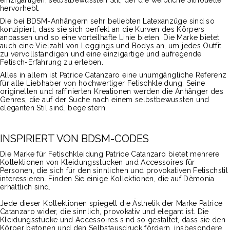
einzigartigen, selbstbewussten Stil, der die weibliche Silhouette
hervorhebt.
Die bei BDSM-Anhängern sehr beliebten Latexanzüge sind so
konzipiert, dass sie sich perfekt an die Kurven des Körpers
anpassen und so eine vorteilhafte Linie bieten. Die Marke bietet
auch eine Vielzahl von Leggings und Bodys an, um jedes Outfit
zu vervollständigen und eine einzigartige und aufregende
Fetisch-Erfahrung zu erleben.
Alles in allem ist Patrice Catanzaro eine unumgängliche Referenz
für alle Liebhaber von hochwertiger Fetischkleidung. Seine
originellen und raffinierten Kreationen werden die Anhänger des
Genres, die auf der Suche nach einem selbstbewussten und
eleganten Stil sind, begeistern.
INSPIRIERT VON BDSM-CODES
Die Marke für Fetischkleidung Patrice Catanzaro bietet mehrere
Kollektionen von Kleidungsstücken und Accessoires für
Personen, die sich für den sinnlichen und provokativen Fetischstil
interessieren. Finden Sie einige Kollektionen, die auf Dèmonia
erhältlich sind.
Jede dieser Kollektionen spiegelt die Ästhetik der Marke Patrice
Catanzaro wider, die sinnlich, provokativ und elegant ist. Die
Kleidungsstücke und Accessoires sind so gestaltet, dass sie den
Körper betonen und den Selbstausdruck fördern, insbesondere