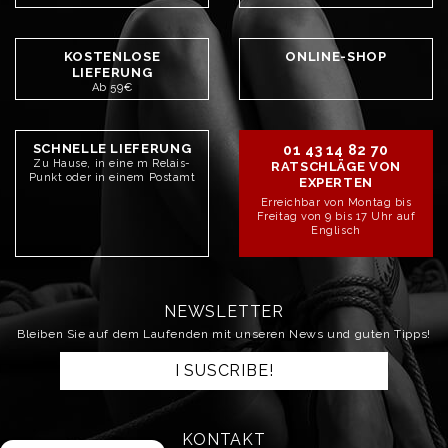
KOSTENLOSE
ONLINE-SHOP
LIEFERUNG
Ab 59€
SCHNELLE LIEFERUNG
01 43 14 82 70
Zu Hause, in eine m Relais-
RATSCHLÄGE VON
Punkt oder in einem Postamt
EXPERTEN
Erreichbar von Montag bis
Freitag von 9 bis 17 Uhr auf
Englisch
NEWSLETTER
Bleiben Sie auf dem Laufenden mit unseren News und guten Tipps!
I SUSCRIBE!
KONTAKT