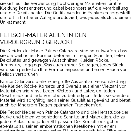
sie sich auf die Verwendung hochwertiger Materialien für ihre
Kleidung konzentriert und dabei besonders auf die Verarbeitung
und die Details achtet. Die Outfits werden in Frankreich hergestellt
und oft in limitierter Auflage produziert, was jedes Stück zu einem
Unikat macht.
FETISCH-MATERIALIEN IN DEN
VORDERGRUND GERÜCKT
Die Kleider der Marke Patrice Catanzaro sind so entworfen, dass
sie die weiblichen Formen betonen, mit engen Schnitten, tiefen
Dekolletés und gewagten Ausschnitten.
Kleider
,
Röcke
,
Jumpsuits
,
Leggings
...Was auch immer Sie tragen, jedes Stück
wird sich perfekt an Ihre Formen anpassen und einen Hauch von
Fetisch versprühen.
Patrice Catanzaro bietet eine große Auswahl an Fetischkleidung
wie Kleider, Röcke,
Korsetts
und Overalls aus einer Vielzahl von
Materialien wie Vinyl, Leder, Wetlook und Latex, um jeden
Geschmack und jede Vorliebe zu befriedigen. Jedes verwendete
Material wird sorgfältig nach seiner Qualität ausgewählt und bietet
auch bei längerem Tragen optimalen Tragekomfort.
Die Fetischkleider von Patrice Catanzaro sind die Herzstücke der
Marke und bieten verschiedene Schnitte und Materialien, die zu
jedem Anlass und jedem Stil passen. Der Korsettrock gehört
ebenfalls zu seinen emblematischen Kreationen mit einem