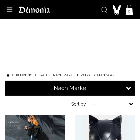
0
PATRICE CATANZARO
EINE MARKE, EIN NAME UND FETIISH-
KOLLEKTIONEN, DIE ES ZU ENTDECKEN
GILT
KLEIDUNG
FRAU
NACH MARKE
PATRICE CATANZARO
Nach Marke
Sort by
--