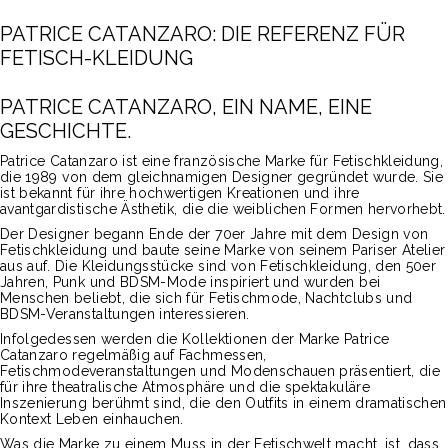
PATRICE CATANZARO: DIE REFERENZ FÜR
FETISCH-KLEIDUNG
PATRICE CATANZARO, EIN NAME, EINE
GESCHICHTE.
Patrice Catanzaro ist eine französische Marke für Fetischkleidung,
die 1989 von dem gleichnamigen Designer gegründet wurde. Sie
ist bekannt für ihre hochwertigen Kreationen und ihre
avantgardistische Ästhetik, die die weiblichen Formen hervorhebt.
Der Designer begann Ende der 70er Jahre mit dem Design von
Fetischkleidung und baute seine Marke von seinem Pariser Atelier
aus auf. Die Kleidungsstücke sind von Fetischkleidung, den 50er
Jahren, Punk und BDSM-Mode inspiriert und wurden bei
Menschen beliebt, die sich für Fetischmode, Nachtclubs und
BDSM-Veranstaltungen interessieren.
Infolgedessen werden die Kollektionen der Marke Patrice
Catanzaro regelmäßig auf Fachmessen,
Fetischmodeveranstaltungen und Modenschauen präsentiert, die
für ihre theatralische Atmosphäre und die spektakuläre
Inszenierung berühmt sind, die den Outfits in einem dramatischen
Kontext Leben einhauchen.
Was die Marke zu einem Muss in der Fetischwelt macht, ist, dass