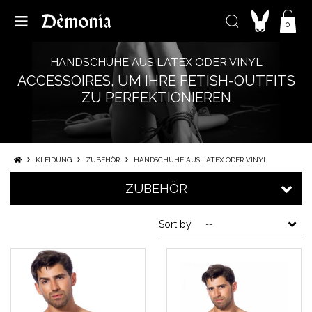
0
HANDSCHUHE AUS LATEX ODER VINYL
ACCESSOIRES, UM IHRE FETISH-OUTFITS
ZU PERFEKTIONIEREN
KLEIDUNG
ZUBEHÖR
HANDSCHUHE AUS LATEX ODER VINYL
ZUBEHÖR
Sort by
--