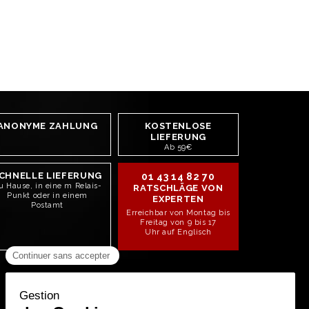
ANONYME ZAHLUNG
KOSTENLOSE
LIEFERUNG
Ab 59€
CHNELLE LIEFERUNG
01 43 14 82 70
u Hause, in eine m Relais-
RATSCHLÄGE VON
Punkt oder in einem
EXPERTEN
Postamt
Erreichbar von Montag bis
Freitag von 9 bis 17
Uhr auf Englisch