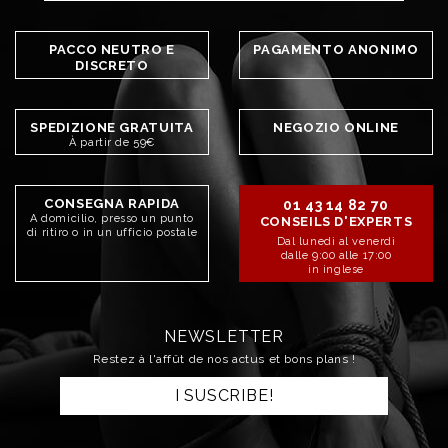
PACCO NEUTRO E
PAGAMENTO ANONIMO
DISCRETO
SPEDIZIONE GRATUITA
NEGOZIO ONLINE
À partir de 59€
CONSEGNA RAPIDA
01 43 14 82 70
A domicilio, presso un punto
CONSEILS D'EXPERTS
di ritiro o in un ufficio postale
Dal lunedì al venerdì
dalle 9:00 alle 17:00
in inglese
NEWSLETTER
Restez à l'affût de nos actus et bons plans !
I SUSCRIBE!