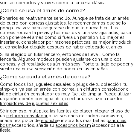
son tan cómodos y suaves como la lencería clásica.
¿Cómo se usa el arnés de correa?
Ponerlos es relativamente sencillo. Aunque se trata de un arnés
de cuero con correas ajustables, le recomendamos que se lo
ponga una vez para asegurarse de que le queda bien. Las
correas rodean la pelvis y los muslos y, una vez ajustadas, basta
con ponerse el arnés como si fuera un pantalón. Lo mejor es
insertar el
consolador
por razones prácticas, es mejor introducir
el consolador elegido después de haber colocado el arnés.
Si ha elegido un fular lencero, entonces se lleva... Como la
lencería. Algunos modelos pueden ajustarse con una o dos
correas, y el resultado es aún más sexy. Ponte tu traje de poder y
siente una nueva sensación de poder en tus entrañas...
¿Cómo se cuida el arnés de correa?
Como todos los juguetes sexuales o plugs de tu colección, tu
strap-on, ya sea un arnés con correa, un cinturón consolador o
kit de cinturón consolador
es muy fácil de limpiar. Puede utilizar
un jabón común con agua tibia, o echar un vistazo a nuestro
limpiadores de juguetes sexuales
.
Sé ingenioso, multiplica las fuentes de placer Integrar el uso de
un
cinturón consolador
a tus sesiones de sadomasoquismo,
añade una pizca de
enchufe
e invita a tus más bellas
panoplias
bdsm
accesorios, añada su
accesorios bdsm
¡accesorios a la
fiesta!