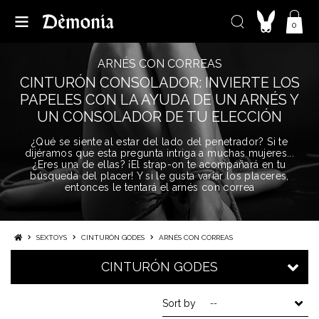
0
ARNÉS CON CORREAS
CINTURÓN CONSOLADOR: INVIERTE LOS
PAPELES CON LA AYUDA DE UN ARNÉS Y
UN CONSOLADOR DE TU ELECCIÓN
¿Qué se siente al estar del lado del penetrador? Si te
dijéramos que esta pregunta intriga a muchas mujeres...
¿Eres una de ellas? ¡El strap-on te acompañará en tu
búsqueda del placer! Y si le gusta variar los placeres,
entonces le tentará el arnés con correa
SEXTOYS
CINTURÓN GODES
ARNÉS CON CORREAS
CINTURÓN GODES
Sort by
--