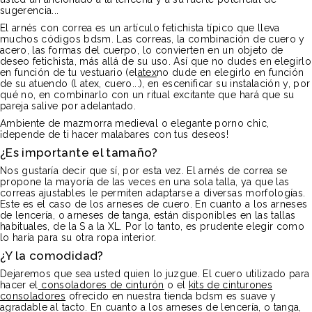
sugerencia...
El arnés con correa es un artículo fetichista típico que lleva
muchos códigos bdsm. Las correas, la combinación de cuero y
acero, las formas del cuerpo, lo convierten en un objeto de
deseo fetichista, más allá de su uso. Así que no dudes en elegirlo
en función de tu vestuario (el
atex
no dude en elegirlo en función
de su atuendo (l atex, cuero...), en escenificar su instalación y, por
qué no, en combinarlo con un ritual excitante que hará que su
pareja salive por adelantado.
Ambiente de mazmorra medieval o elegante porno chic,
¡depende de ti hacer malabares con tus deseos!
¿Es importante el tamaño?
Nos gustaría decir que sí, por esta vez. El arnés de correa se
propone la mayoría de las veces en una sola talla, ya que las
correas ajustables le permiten adaptarse a diversas morfologías.
Este es el caso de los arneses de cuero. En cuanto a los arneses
de lencería, o arneses de tanga, están disponibles en las tallas
habituales, de la S a la XL. Por lo tanto, es prudente elegir como
lo haría para su otra ropa interior.
¿Y la comodidad?
Dejaremos que sea usted quien lo juzgue. El cuero utilizado para
hacer el
consoladores de cinturón
o el
kits de cinturones
consoladores
ofrecido en nuestra tienda bdsm es suave y
agradable al tacto. En cuanto a los arneses de lencería, o tanga,