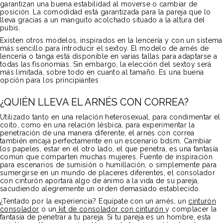
garantizan una buena estabilidad al moverse o cambiar de
posición. La comodidad está garantizada para la pareja que lo
lleva gracias a un manguito acolchado situado a la altura del
pubis.
Existen otros modelos, inspirados en la lencería y con un sistema
más sencillo para introducir el sextoy. El modelo de arnés de
lencería o tanga está disponible en varias tallas para adaptarse a
todas las fisonomías. Sin embargo, la elección del sextoy será
más limitada, sobre todo en cuanto al tamaño. Es una buena
opción para los principiantes
¿QUIÉN LLEVA EL ARNÉS CON CORREA?
Utilizado tanto en una relación heterosexual, para condimentar el
coito, como en una relación lésbica, para experimentar la
penetración de una manera diferente, el arnés con correa
también encaja perfectamente en un escenario bdsm. Cambiar
los papeles, estar en el otro lado, el que penetra, es una fantasía
común que comparten muchas mujeres. Fuente de inspiración
para escenarios de sumisión o humillación, o simplemente para
sumergirse en un mundo de placeres diferentes, el consolador
con cinturón aportará algo de ánimo a la vida de su pareja,
sacudiendo alegremente un orden demasiado establecido.
¿Tentado por la experiencia? Equípate con un arnés, un
cinturón
consolador
o un
kit de consolador con cinturón
y complacer la
fantasía de penetrar a tu pareja. Si tu pareja es un hombre, esta