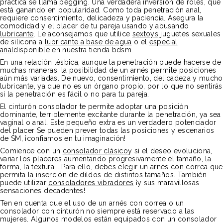
práctica se llama pegging. Una verdadera inversión de roles, que
está ganando en popularidad. Como toda penetración anal,
requiere consentimiento, delicadeza y paciencia. Asegura la
comodidad y el placer de tu pareja usando y abusando
lubricante
. Le aconsejamos que utilice
sextoys
juguetes sexuales
de silicona a
lubricante a base de agua
o el
especial
anal
disponible en nuestra tienda bdsm.
En una relación lésbica, aunque la penetración puede hacerse de
muchas maneras, la posibilidad de un arnés permite posiciones
aún más variadas. De nuevo, consentimiento, delicadeza y mucho
lubricante, ya que no es un órgano propio, por lo que no sentirás
si la penetración es fácil o no para tu pareja.
El cinturón consolador te permite adoptar una posición
dominante, terriblemente excitante durante la penetración, ya sea
vaginal o anal. Este pequeño extra es un verdadero potenciador
del placer Se pueden prever todas las posiciones y escenarios
de SM, ¡confiamos en tu imaginación!
Comience con un
consolador clásico
y si el deseo evoluciona,
variar los placeres aumentando progresivamente el tamaño, la
forma, la textura... Para ello, debes elegir un arnés con correa que
permita la inserción de dildos de distintos tamaños. También
puede utilizar
consoladores vibradores
¡y sus maravillosas
sensaciones decadentes!
Ten en cuenta que el uso de un arnés con correa o un
consolador con cinturón no siempre está reservado a las
mujeres. Algunos modelos están equipados con un consolador