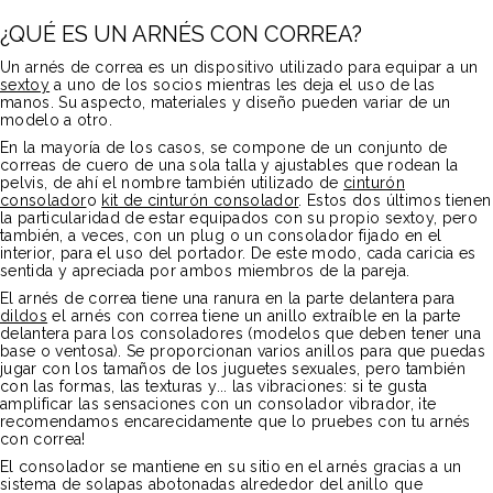
¿QUÉ ES UN ARNÉS CON CORREA?
Un arnés de correa es un dispositivo utilizado para equipar a un
sextoy
a uno de los socios mientras les deja el uso de las
manos. Su aspecto, materiales y diseño pueden variar de un
modelo a otro.
En la mayoría de los casos, se compone de un conjunto de
correas de cuero de una sola talla y ajustables que rodean la
pelvis, de ahí el nombre también utilizado de
cinturón
consolador
o
kit de cinturón consolador
. Estos dos últimos tienen
la particularidad de estar equipados con su propio sextoy, pero
también, a veces, con un plug o un consolador fijado en el
interior, para el uso del portador. De este modo, cada caricia es
sentida y apreciada por ambos miembros de la pareja.
El arnés de correa tiene una ranura en la parte delantera para
dildos
el arnés con correa tiene un anillo extraíble en la parte
delantera para los consoladores (modelos que deben tener una
base o ventosa). Se proporcionan varios anillos para que puedas
jugar con los tamaños de los juguetes sexuales, pero también
con las formas, las texturas y... las vibraciones: si te gusta
amplificar las sensaciones con un consolador vibrador, ¡te
recomendamos encarecidamente que lo pruebes con tu arnés
con correa!
El consolador se mantiene en su sitio en el arnés gracias a un
sistema de solapas abotonadas alrededor del anillo que