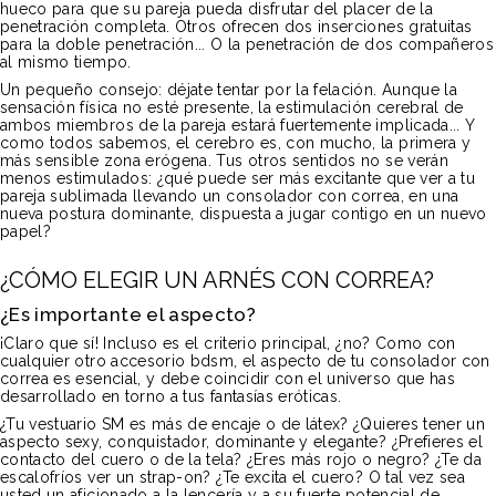
hueco para que su pareja pueda disfrutar del placer de la
penetración completa. Otros ofrecen dos inserciones gratuitas
para la doble penetración... O la penetración de dos compañeros
al mismo tiempo.
Un pequeño consejo: déjate tentar por la felación. Aunque la
sensación física no esté presente, la estimulación cerebral de
ambos miembros de la pareja estará fuertemente implicada... Y
como todos sabemos, el cerebro es, con mucho, la primera y
más sensible zona erógena. Tus otros sentidos no se verán
menos estimulados: ¿qué puede ser más excitante que ver a tu
pareja sublimada llevando un consolador con correa, en una
nueva postura dominante, dispuesta a jugar contigo en un nuevo
papel?
¿CÓMO ELEGIR UN ARNÉS CON CORREA?
¿Es importante el aspecto?
¡Claro que sí! Incluso es el criterio principal, ¿no? Como con
cualquier otro accesorio bdsm, el aspecto de tu consolador con
correa es esencial, y debe coincidir con el universo que has
desarrollado en torno a tus fantasías eróticas.
¿Tu vestuario SM es más de encaje o de látex? ¿Quieres tener un
aspecto sexy, conquistador, dominante y elegante? ¿Prefieres el
contacto del cuero o de la tela? ¿Eres más rojo o negro? ¿Te da
escalofríos ver un strap-on? ¿Te excita el cuero? O tal vez sea
usted un aficionado a la lencería y a su fuerte potencial de