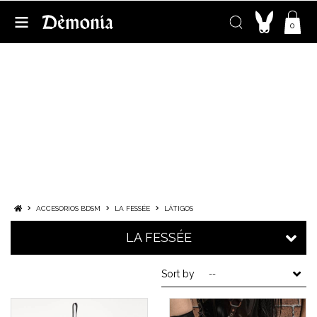
0
LÁTIGOS
EL ACCESORIO BDSM IMPRESCINDIBLE: LA
FUSTA
El deseo de darle un toque picante a su vida sexual o de
saciar una sed de dominación no reconocida hasta ahora. El
látigo es el accesorio de tus fantasías. La promesa de
placeres y goce acunada por tu forma de hacer el amor SM.
ACCESORIOS BDSM
LA FESSÉE
LÁTIGOS
LA FESSÉE
Sort by
--