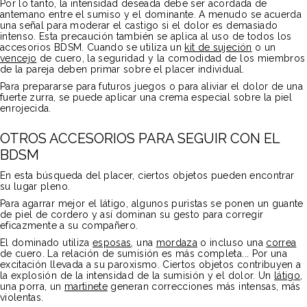
Por lo tanto, la intensidad deseada debe ser acordada de
antemano entre el sumiso y el dominante. A menudo se acuerda
una señal para moderar el castigo si el dolor es demasiado
intenso. Esta precaución también se aplica al uso de todos los
accesorios BDSM. Cuando se utiliza un
kit de sujeción
o un
vencejo
de cuero, la seguridad y la comodidad de los miembros
de la pareja deben primar sobre el placer individual.
Para prepararse para futuros juegos o para aliviar el dolor de una
fuerte zurra, se puede aplicar una crema especial sobre la piel
enrojecida.
OTROS ACCESORIOS PARA SEGUIR CON EL
BDSM
En esta búsqueda del placer, ciertos objetos pueden encontrar
su lugar pleno.
Para agarrar mejor el látigo, algunos puristas se ponen un guante
de piel de cordero y así dominan su gesto para corregir
eficazmente a su compañero.
El dominado utiliza
esposas
, una
mordaza
o incluso una
correa
de cuero. La relación de sumisión es más completa... Por una
excitación llevada a su paroxismo. Ciertos objetos contribuyen a
la explosión de la intensidad de la sumisión y el dolor. Un
látigo
,
una porra, un
martinete
generan correcciones más intensas, más
violentas.