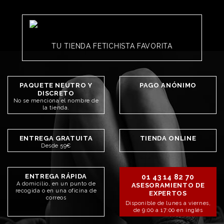
TU TIENDA FETICHISTA FAVORITA
PAQUETE NEUTRO Y
PAGO ANÓNIMO
DISCRETO
No se menciona el nombre de
la tienda.
ENTREGA GRATUITA
TIENDA ONLINE
Desde 59€
ENTREGA RÁPIDA
01 43 14 82 70
A domicilio, en un punto de
ASESORAMIENTO DE
recogida o en una oficina de
EXPERTOS
correos
Disponible de lunes a viernes,
de 9:00 a 17:00 en inglés