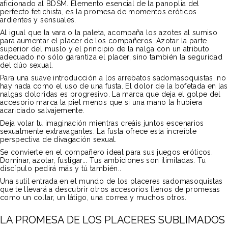
aficionado al BDSM. Elemento esencial de la panoplia del
perfecto fetichista, es la promesa de momentos eróticos
ardientes y sensuales.
Al igual que la vara o la paleta, acompaña los azotes al sumiso
para aumentar el placer de los compañeros. Azotar la parte
superior del muslo y el principio de la nalga con un atributo
adecuado no sólo garantiza el placer, sino también la seguridad
del dúo sexual.
Para una suave introducción a los arrebatos sadomasoquistas, no
hay nada como el uso de una fusta. El dolor de la bofetada en las
nalgas doloridas es progresivo. La marca que deja el golpe del
accesorio marca la piel menos que si una mano la hubiera
acariciado salvajemente.
Deja volar tu imaginación mientras creáis juntos escenarios
sexualmente extravagantes. La fusta ofrece esta increíble
perspectiva de divagación sexual.
Se convierte en el compañero ideal para sus juegos eróticos.
Dominar, azotar, fustigar... Tus ambiciones son ilimitadas. Tu
discípulo pedirá más y tú también..
Una sutil entrada en el mundo de los placeres sadomasoquistas
que te llevará a descubrir otros accesorios llenos de promesas
como un collar, un látigo, una correa y muchos otros.
LA PROMESA DE LOS PLACERES SUBLIMADOS