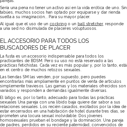
parejas.
Sería una pena no tener un activo así en la vida erótica de uno. Sin
tabúes, muchos socios han optado por equiparse y dar rienda
suelta a su imaginación... Para su mayor placer.
Al igual que el uso de un
cockring
o un
ball stretcher
, responde
a una sed no disimulada de placeres voluptuosos.
EL ACCESORIO PARA TODOS LOS
BUSCADORES DE PLACER
La fusta es un accesorio indispensable para todos los
practicantes de BDSM. Pero su uso no está reservado a las
prácticas fetichistas. Cada vez es más popular y, por lo tanto, está
en el centro de muchos retozos sexuales.
Las tiendas SM las venden, por supuesto, pero puedes
encontrarlas más ampliamente en puntos de venta de artículos
simplemente traviesos. Las gamas y los materiales ofrecidos son
variados y responden a demandas igualmente diversas.
El látigo es, por lo tanto, adecuado para todas las prácticas
sexuales Una pareja con una libido baja quiere dar sabor a sus
relaciones sexuales. Los recién casados, excitados por la idea de
estar encerrados en una habitación de hotel durante tres días, se
prometen una locura sexual inolvidable. Dos jóvenes
homosexuales prueban el bondage y la dominación. Una pareja
de padres, perdidos en su reciente paternidad, convencidos de