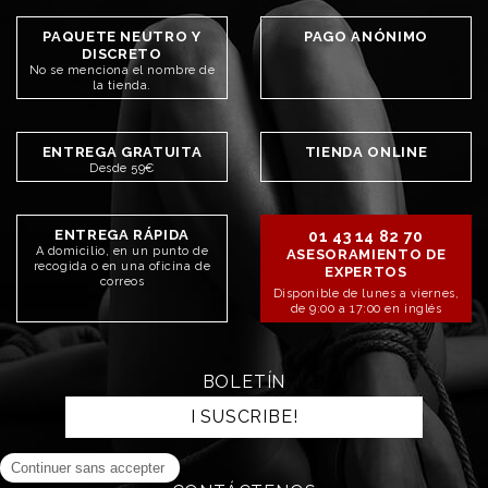
PAQUETE NEUTRO Y
PAGO ANÓNIMO
DISCRETO
No se menciona el nombre de
la tienda.
ENTREGA GRATUITA
TIENDA ONLINE
Desde 59€
ENTREGA RÁPIDA
01 43 14 82 70
A domicilio, en un punto de
ASESORAMIENTO DE
recogida o en una oficina de
EXPERTOS
correos
Disponible de lunes a viernes,
de 9:00 a 17:00 en inglés
BOLETÍN
I SUSCRIBE!