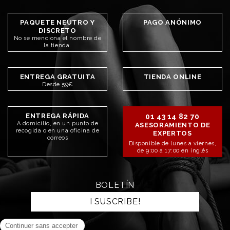
PAQUETE NEUTRO Y
PAGO ANÓNIMO
DISCRETO
No se menciona el nombre de
la tienda.
ENTREGA GRATUITA
TIENDA ONLINE
Desde 59€
ENTREGA RÁPIDA
01 43 14 82 70
A domicilio, en un punto de
ASESORAMIENTO DE
recogida o en una oficina de
EXPERTOS
correos
Disponible de lunes a viernes,
de 9:00 a 17:00 en inglés
BOLETÍN
I SUSCRIBE!