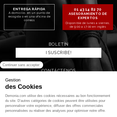
ENTREGA RÁPIDA
01 43 14 82 70
A domicilio, en un punto de
ASESORAMIENTO DE
recogida o en una oficina de
EXPERTOS
correos
Disponible de lunes a viernes,
de 9:00 a 17:00 en inglés
BOLETÍN
I SUSCRIBE!
CONTÁCTENOS
SEND AN EMAIL
STAY CONNECTED!