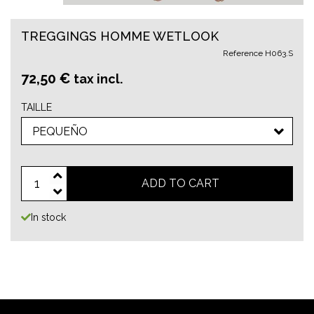
TREGGINGS HOMME WETLOOK
Reference
H063.S
72,50 €
tax incl.
TAILLE
PEQUEÑO
ADD TO CART
In stock