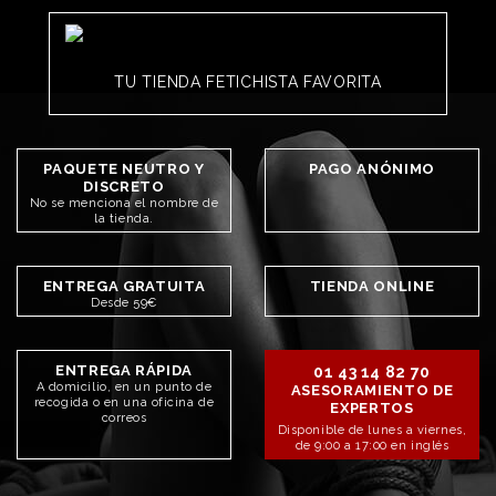
TU TIENDA FETICHISTA FAVORITA
PAQUETE NEUTRO Y
PAGO ANÓNIMO
DISCRETO
No se menciona el nombre de
la tienda.
ENTREGA GRATUITA
TIENDA ONLINE
Desde 59€
ENTREGA RÁPIDA
01 43 14 82 70
A domicilio, en un punto de
ASESORAMIENTO DE
recogida o en una oficina de
EXPERTOS
correos
Disponible de lunes a viernes,
de 9:00 a 17:00 en inglés