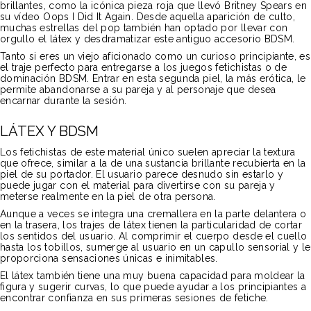
brillantes, como la icónica pieza roja que llevó Britney Spears en
su vídeo
Oops I Did It Again
. Desde aquella aparición de culto,
muchas estrellas del pop también han optado por llevar con
orgullo el látex y desdramatizar este antiguo accesorio BDSM.
Tanto si eres un viejo aficionado como un curioso principiante, es
el traje perfecto para entregarse a los juegos fetichistas o de
dominación BDSM. Entrar en esta segunda piel, la más erótica, le
permite abandonarse a su pareja y al personaje que desea
encarnar durante la sesión.
LÁTEX Y BDSM
Los fetichistas de este material único suelen apreciar la textura
que ofrece, similar a la de una sustancia brillante recubierta en la
piel de su portador. El usuario parece desnudo sin estarlo y
puede jugar con el material para divertirse con su pareja y
meterse realmente en la piel de otra persona.
Aunque a veces se integra una cremallera en la parte delantera o
en la trasera, los trajes de látex tienen la particularidad de cortar
los sentidos del usuario. Al comprimir el cuerpo desde el cuello
hasta los tobillos, sumerge al usuario en un capullo sensorial y le
proporciona sensaciones únicas e inimitables.
El látex también tiene una muy buena capacidad para moldear la
figura y sugerir curvas, lo que puede ayudar a los principiantes a
encontrar confianza en sus primeras sesiones de fetiche.