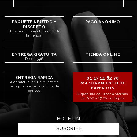
PAQUETE NEUTRO Y
PAGO ANÓNIMO
DISCRETO
No se menciona el nombre de
la tienda.
ENTREGA GRATUITA
TIENDA ONLINE
Desde 59€
ENTREGA RÁPIDA
01 43 14 82 70
A domicilio, en un punto de
ASESORAMIENTO DE
recogida o en una oficina de
EXPERTOS
correos
Disponible de lunes a viernes,
de 9:00 a 17:00 en inglés
BOLETÍN
I SUSCRIBE!