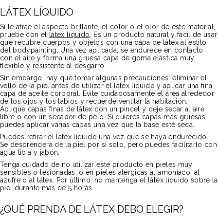
LÁTEX LÍQUIDO
Si le atrae el aspecto brillante, el color o el olor de este material,
pruebe con el
látex líquido
. Es un producto natural y fácil de usar
que recubre cuerpos y objetos con una capa de látex al estilo
del bodypainting. Una vez aplicada, se endurece en contacto
con el aire y forma una gruesa capa de goma elástica muy
flexible y resistente al desgarro.
Sin embargo, hay que tomar algunas precauciones: eliminar el
vello de la piel antes de utilizar el látex líquido y aplicar una fina
capa de aceite corporal. Evite cuidadosamente el área alrededor
de los ojos y los labios y recuerde ventilar la habitación.
Aplique capas finas de látex con un pincel y deje secar al aire
libre o con un secador de pelo. Si quieres capas más gruesas,
puedes aplicar varias capas una vez que la base esté seca.
Puedes retirar el látex líquido una vez que se haya endurecido.
Se desprenderá de la piel por sí solo, pero puedes facilitarlo con
agua tibia y jabón.
Tenga cuidado de no utilizar este producto en pieles muy
sensibles o lesionadas, o en pieles alérgicas al amoníaco, al
azufre o al látex. Por último, no mantenga el látex líquido sobre la
piel durante más de 5 horas.
¿QUÉ PRENDA DE LÁTEX DEBO ELEGIR?