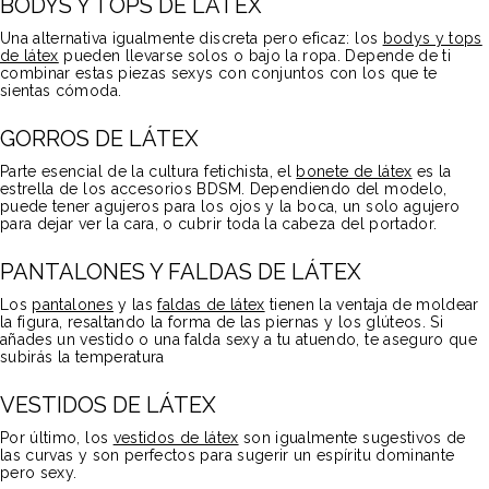
BODYS Y TOPS DE LÁTEX
Una alternativa igualmente discreta pero eficaz: los
bodys y tops
de látex
pueden llevarse solos o bajo la ropa. Depende de ti
combinar estas piezas sexys con conjuntos con los que te
sientas cómoda.
GORROS DE LÁTEX
Parte esencial de la cultura fetichista, el
bonete de látex
es la
estrella de los accesorios BDSM. Dependiendo del modelo,
puede tener agujeros para los ojos y la boca, un solo agujero
para dejar ver la cara, o cubrir toda la cabeza del portador.
PANTALONES Y FALDAS DE LÁTEX
Los
pantalones
y las
faldas de látex
tienen la ventaja de moldear
la figura, resaltando la forma de las piernas y los glúteos. Si
añades un vestido o una falda sexy a tu atuendo, te aseguro que
subirás la temperatura
VESTIDOS DE LÁTEX
Por último, los
vestidos de látex
son igualmente sugestivos de
las curvas y son perfectos para sugerir un espíritu dominante
pero sexy.