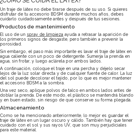
¿CÓMO SE CUIDA EL LÁTEX?
Un traje de látex no debe tirarse después de su uso. Si quieres
disfrutar de tu accesorio BDSM durante muchos años, debes
cuidarlo cuidadosamente antes y después de tus sesiones.
Productos de mantenimiento
El uso de un
spray de limpieza
ayuda a retrasar la aparición de
los primeros signos de desgaste, pero también a prevenir la
porosidad.
Sin embargo, el paso más importante es lavar el traje de látex en
agua caliente con un poco de detergente. Sumerja la prenda en
agua, sin frotar, y luego aclárela por ambos lados.
A continuación, coloque el traje en una percha y déjelo secar
lejos de la luz solar directa y de cualquier fuente de calor. La luz
del sol puede decolorar el tejido, por lo que es mejor mantener
el accesorio BDSM a la sombra.
Una vez seco, aplique polvos de talco en ambos lados antes de
doblar la prenda. De este modo, el plástico se mantendrá blando
y en buen estado, sin riesgo de que conserve su forma plegada.
Almacenamiento
Como se ha mencionado anteriormente, lo mejor es guardar el
traje de látex en un lugar oscuro y cálido. También hay que tener
cuidado con el sol y sus rayos UV, que son muy perjudiciales
para este material.