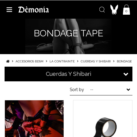
0
BONDAGE TAPE
ACCESORIOS BDSM
LA CONTRAINTE
CUERDAS Y SHIBARI
BONDAGE TA
Cuerdas Y Shibari
Sort by
--