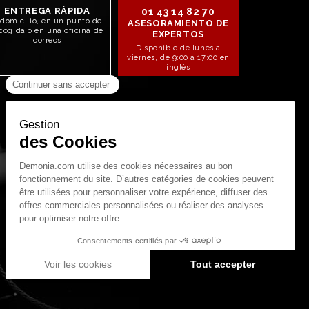
ENTREGA RÁPIDA
01 43 14 82 70
 domicilio, en un punto de
ASESORAMIENTO DE
cogida o en una oficina de
EXPERTOS
correos
Disponible de lunes a
viernes, de 9:00 a 17:00 en
inglés
STAY CONNECTED!