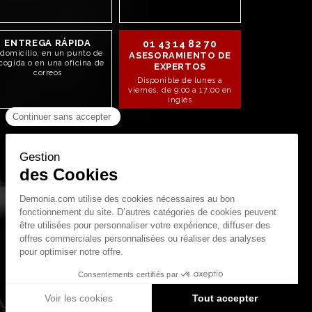
ENTREGA RÁPIDA
01 43 14 82 70
 domicilio, en un punto de
ASESORAMIENTO DE
cogida o en una oficina de
EXPERTOS
correos
Disponible de lunes a
viernes, de 9:00 a 17:00 en
inglés
STAY CONNECTED!