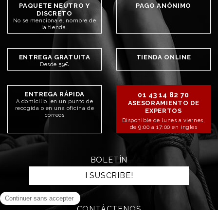
PAQUETE NEUTRO Y
PAGO ANÓNIMO
DISCRETO
No se menciona el nombre de
la tienda.
ENTREGA GRATUITA
TIENDA ONLINE
Desde 59€
ENTREGA RÁPIDA
01 43 14 82 70
A domicilio, en un punto de
ASESORAMIENTO DE
recogida o en una oficina de
EXPERTOS
correos
Disponible de lunes a viernes,
de 9:00 a 17:00 en inglés
BOLETÍN
I SUSCRIBE!
CONTÁCTENOS