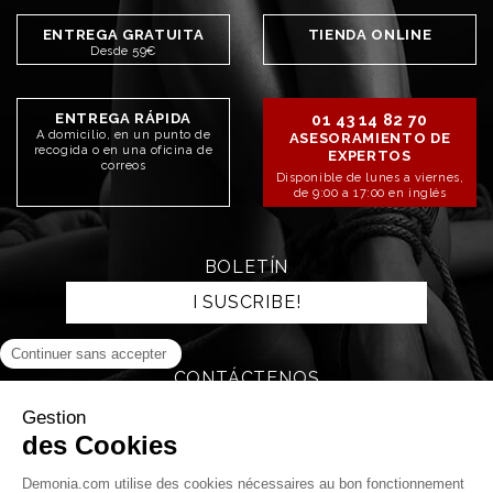
ENTREGA GRATUITA
TIENDA ONLINE
Desde 59€
ENTREGA RÁPIDA
01 43 14 82 70
A domicilio, en un punto de
ASESORAMIENTO DE
recogida o en una oficina de
EXPERTOS
correos
Disponible de lunes a viernes,
de 9:00 a 17:00 en inglés
BOLETÍN
I SUSCRIBE!
CONTÁCTENOS
SEND AN EMAIL
STAY CONNECTED!