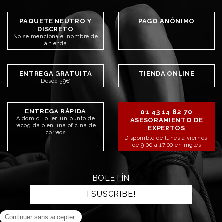
PAQUETE NEUTRO Y
PAGO ANÓNIMO
DISCRETO
No se menciona el nombre de
la tienda.
ENTREGA GRATUITA
TIENDA ONLINE
Desde 59€
ENTREGA RÁPIDA
01 43 14 82 70
A domicilio, en un punto de
ASESORAMIENTO DE
recogida o en una oficina de
EXPERTOS
correos
Disponible de lunes a viernes,
de 9:00 a 17:00 en inglés
BOLETÍN
I SUSCRIBE!