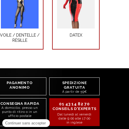
VOILE / DENTELLE /
DATEX
RÉSILLE
PAGAMENTO
SPEDIZIONE
ANONIMO
GRATUITA
À partir de 59€
CONSEGNA RAPIDA
01 43 14 82 70
A domicilio, presso un
CONSEILS D'EXPERTS
punto di ritiro o in un
Dal lunedì al venerdì
ufficio postale
dalle 9:00 alle 17:00
in inglese