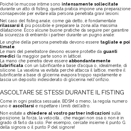
Poiché le mucose intime sono
intensamente sollecitate
durante un atto di fisting, questa pratica impone una preparazione
consapevole per evitare alla persona penetrata gravi lesioni.
Nel caso del fisting anale, come già detto, è fondamentale
rilassarsi il
più possibile e preparare la zona alla massima
dilatazione. Ecco alcune buone pratiche da seguire per garantire
la sicurezza di entrambi i partner durante un pugno anale:
Le unghie della persona penetrata devono essere
tagliate e poi
limate
.
Le mani del penetratore devono essere protette da
guanti
medici
(la maggior parte sono in lattice).
La mano che penetra deve essere
abbondantemente
lubrificata
con un lubrificante a base d'acqua o, idealmente, di
silicone. La vaselina va evitata perché attacca il lattice, mentre il
lubrificante a base di glicerina evapora troppo rapidamente e
lascia un deposito indesiderato di glicerina nell'orifizio.
ASCOLTARE SE STESSI DURANTE IL FISTING
Come in ogni pratica sessuale, BDSM o meno, la regola numero
uno è
ascoltarsi
e rispettare i limiti dell'altro.
Non esitate a
chiedere al vostro partner indicazioni
sulla
posizione, la forza, la velocità... che magari non osa o non è in
grado di farlo da solo. Per esempio, cercate insieme il punto G
della signora o il punto P del signore!