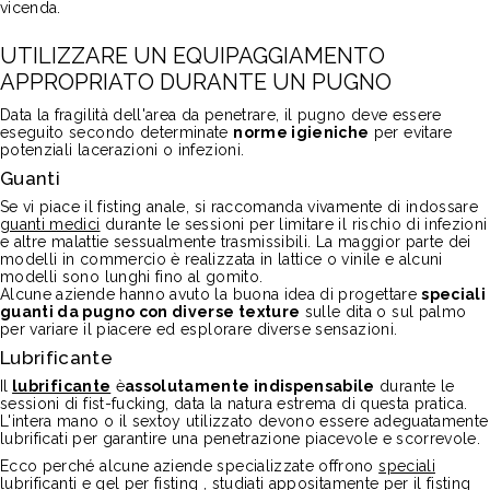
vicenda.
UTILIZZARE UN EQUIPAGGIAMENTO
APPROPRIATO DURANTE UN PUGNO
Data la fragilità dell'area da penetrare, il pugno deve essere
eseguito secondo determinate
norme igieniche
per evitare
potenziali lacerazioni o infezioni.
Guanti
Se vi piace il fisting anale, si raccomanda vivamente di indossare
guanti medici
durante le sessioni per limitare il rischio di infezioni
e altre malattie sessualmente trasmissibili. La maggior parte dei
modelli in commercio è realizzata in lattice o vinile e alcuni
modelli sono lunghi fino al gomito.
Alcune aziende hanno avuto la buona idea di progettare
speciali
guanti da pugno con diverse texture
sulle dita o sul palmo
per variare il piacere ed esplorare diverse sensazioni.
Lubrificante
Il
lubrificante
è
assolutamente indispensabile
durante le
sessioni di fist-fucking, data la natura estrema di questa pratica.
L'intera mano o il sextoy utilizzato devono essere adeguatamente
lubrificati per garantire una penetrazione piacevole e scorrevole.
Ecco perché alcune aziende specializzate offrono
speciali
lubrificanti
e gel per
fisting
, studiati appositamente per il fisting