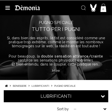
0
PUGNO SPECIALE
TUTTO PER I PUGNI
Si, dans bien des esprits, le
fist
est considéré comme une
pratique trop extrême, comme le montre les nombreux
témoignages sur le web, la réalité en est tout autre !
Pour beaucoup, la
double sensation attirance/crainte
renforce les sensations physiques extrêmes.
Et bien entendu, dans le couple, cette pratique ren
...
More
BENESSERE
LUBRIFICANTI
PUGNO SPECIALE
LUBRIFICANTI
Sort by
--