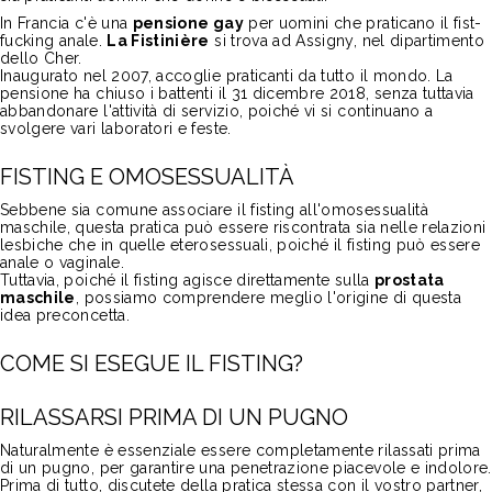
In Francia c'è una
pensione gay
per uomini
che praticano il fist-
fucking
anale.
La Fistinière
si trova ad Assigny, nel dipartimento
dello Cher.
Inaugurato nel 2007, accoglie praticanti da tutto il mondo. La
pensione ha chiuso i battenti il 31 dicembre 2018, senza tuttavia
abbandonare l'attività di servizio, poiché vi si continuano a
svolgere vari laboratori e feste.
FISTING E OMOSESSUALITÀ
Sebbene sia comune associare il fisting all'omosessualità
maschile, questa pratica può essere riscontrata sia nelle relazioni
lesbiche che in quelle eterosessuali, poiché il fisting può essere
anale o vaginale.
Tuttavia, poiché il fisting agisce direttamente sulla
prostata
maschile
, possiamo comprendere meglio l'origine di questa
idea preconcetta.
COME SI ESEGUE IL FISTING?
RILASSARSI PRIMA DI UN PUGNO
Naturalmente è essenziale essere completamente rilassati prima
di un pugno, per garantire una penetrazione piacevole e indolore.
Prima di tutto, discutete della pratica stessa con il vostro partner,