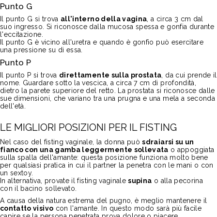
Punto G
Il punto G si trova
all'interno della vagina
, a circa 3 cm dal
suo ingresso. Si riconosce dalla mucosa spessa e gonfia durante
l'eccitazione.
Il punto G è vicino all'uretra e quando è gonfio può esercitare
una pressione su di essa.
Punto P
Il punto P si trova
direttamente sulla prostata
, da cui prende il
nome. Guardare sotto la vescica, a circa 7 cm di profondità,
dietro la parete superiore del retto. La prostata si riconosce dalle
sue dimensioni, che variano tra una prugna e una mela a seconda
dell'età.
LE MIGLIORI POSIZIONI PER IL FISTING
Nel caso del fisting vaginale, la donna può
sdraiarsi su un
fianco con una gamba leggermente sollevata
o appoggiata
sulla spalla dell'amante: questa posizione funziona molto bene
per qualsiasi pratica in cui il partner la penetra con le mani o con
un sextoy.
In alternativa, provate il fisting vaginale
supina
o alla pecorina
con il bacino sollevato.
A causa della natura estrema del pugno, è meglio mantenere il
contatto visivo
con l'amante. In questo modo sarà più facile
capire se la persona penetrata prova dolore o piacere.