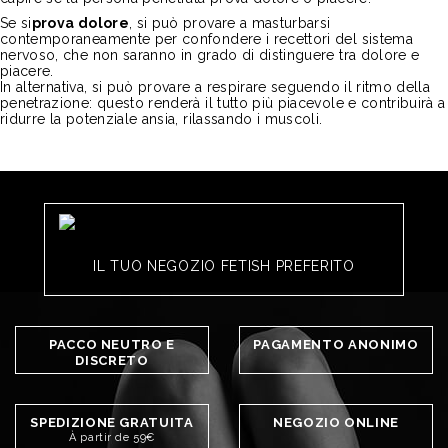
Se si
prova dolore
, si può provare a masturbarsi
contemporaneamente per confondere i recettori del sistema
nervoso, che non saranno in grado di distinguere tra dolore e
piacere.
In alternativa, si può provare a respirare seguendo il ritmo della
penetrazione: questo renderà il tutto più piacevole e contribuirà a
ridurre la potenziale ansia, rilassando i muscoli.
IL TUO NEGOZIO FETISH PREFERITO
PACCO NEUTRO E
PAGAMENTO ANONIMO
DISCRETO
SPEDIZIONE GRATUITA
NEGOZIO ONLINE
À partir de 59€