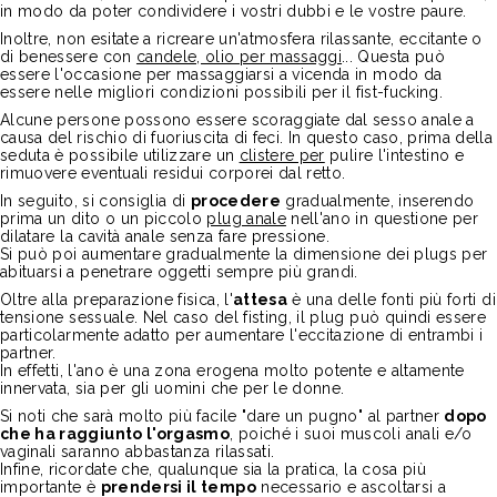
in modo da poter condividere i vostri dubbi e le vostre paure.
Inoltre, non esitate a ricreare un'atmosfera rilassante, eccitante o
di benessere con
candele, olio per massaggi
... Questa può
essere l'occasione per massaggiarsi a vicenda in modo da
essere nelle migliori condizioni possibili per il fist-fucking.
Alcune persone possono essere scoraggiate dal sesso anale a
causa del rischio di fuoriuscita di feci. In questo caso, prima della
seduta è possibile utilizzare un
clistere per
pulire l'intestino e
rimuovere eventuali residui corporei dal retto.
In seguito, si consiglia di
procedere
gradualmente, inserendo
prima un dito o un piccolo
plug anale
nell'ano in questione per
dilatare la cavità anale senza fare pressione.
Si può poi aumentare gradualmente la dimensione dei plugs per
abituarsi a penetrare oggetti sempre più grandi.
Oltre alla preparazione fisica, l'
attesa
è una delle fonti più forti di
tensione sessuale. Nel caso del fisting, il plug può quindi essere
particolarmente adatto per aumentare l'eccitazione di entrambi i
partner.
In effetti, l'ano è una zona erogena molto potente e altamente
innervata, sia per gli uomini che per le donne.
Si noti che sarà molto più facile "dare un pugno" al partner
dopo
che ha raggiunto l'orgasmo
, poiché i suoi muscoli anali e/o
vaginali saranno abbastanza rilassati.
Infine, ricordate che, qualunque sia la pratica, la cosa più
importante è
prendersi il tempo
necessario e ascoltarsi a