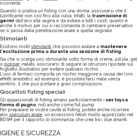
ricorrente.
Quando si pratica un fisting con una donna, assicurarsi che il
lubrificante non coli fino alla vulva. Infatti, la
trasmissione di
germi
dall'ano alla vagina è da evitare a tutti i costi: questo è
anche il motivo per cui si raccomanda di cambiare preservativo
se si passa dalla penetrazione anale a quella vaginale.
Stimolanti
Esistono molti
stimolanti
che possono aiutare a
mantenere
l'eccitazione prima o durante una sessione di fisting
.
Sia che si scelga uno stimolante sotto forma di crema, pillola, gel
o
popper
inalato, assicurarsi di seguire le istruzioni riportate sul
foglietto illustrativo per evitare qualsiasi rischio.
L'uso di farmaci comporta un rischio maggiore a causa dei loro
effetti anestetici: ad esempio, è possibile farsi male senza
sentirlo, il che può portare a gravi complicazioni.
Giocattoli fisting speciali
Gli appassionati di fisting amano particolarmente i
sex toys a
forma di pugno
, noti anche come fist pump.
Per preparare le vostre cavità al fisting, potete anche ricorrere
allo
speculum anale
, un accessorio fetish molto apprezzato nel
BDSM per il rapporto di dominanza che crea tra i due amanti.
IGIENE E SICUREZZA