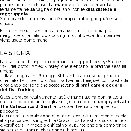
Durante un atto di fisting, il pugno della persona che penetra il
partner non sarà chiuso. La
mano
viene invece
inserita
lentamente
nella
vagina o nell'ano, con le
dita distese e
raggruppate
.
Solo quando l'intromissione è completa, il pugno può essere
chiuso.
Esiste anche una versione alternativa simile e ancora più
marginale, chiamata
foot-fucking
, in cui il piede di un partner
viene usato come mano.
LA STORIA
La pratica del fisting non compare nei rapporti del 1948 e del
1953 del dottor Alfred Kinsley, che elencano le pratiche sessuali
umane.
Tuttavia, negli anni '60, negli Stati Uniti è apparso un gruppo
chiamato TAIL (per
Total Ass Involvement League
), composto da
circa 1.500 persone che sostenevano di
praticare e godere
del
fist-fucking
.
Questa pratica relativamente tabù e marginale ha continuato a
crescere di popolarità negli anni '70, quando il
club gay privato
The Catacombs
di San
Francisco è diventato sempre più
popolare.
La crescente reputazione di questo locale è intimamente legata
alla pratica del fisting, e
The Catacombs
ha visto la sua clientela
diversificarsi in modo significativo, al punto che ora comprende
sia praticanti uomini che donne e bisessuali.