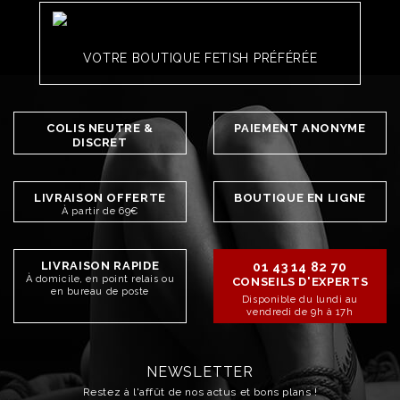
VOTRE BOUTIQUE FETISH PRÉFÉRÉE
COLIS NEUTRE &
PAIEMENT ANONYME
DISCRET
LIVRAISON OFFERTE
BOUTIQUE EN LIGNE
À partir de 69€
LIVRAISON RAPIDE
01 43 14 82 70
À domicile, en point relais ou
CONSEILS D'EXPERTS
en bureau de poste
Disponible du lundi au
vendredi de 9h à 17h
NEWSLETTER
Restez à l'affût de nos actus et bons plans !