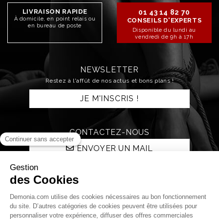
LIVRAISON RAPIDE
01 43 14 82 70
À domicile, en point relais ou
CONSEILS D'EXPERTS
en bureau de poste
Disponible du lundi au
vendredi de 9h à 17h
NEWSLETTER
Restez à l'affût de nos actus et bons plans !
JE M'INSCRIS !
CONTACTEZ-NOUS
ENVOYER UN MAIL
RESTONS CONNECTÉS !
Qui sommes nous ?
La boutique
La nuit Démonia