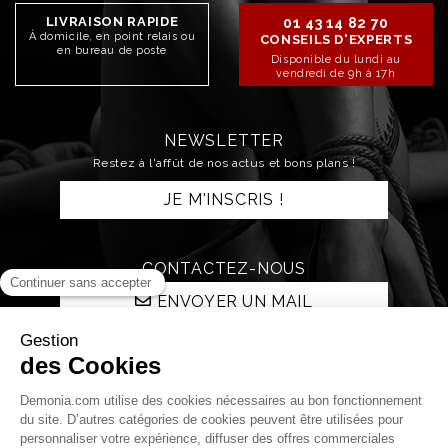
LIVRAISON RAPIDE
01 43 14 82 70
À domicile, en point relais ou
CONSEILS D'EXPERTS
en bureau de poste
Disponible du lundi au
vendredi de 9h à 17h
NEWSLETTER
Restez à l'affût de nos actus et bons plans !
JE M'INSCRIS !
CONTACTEZ-NOUS
ENVOYER UN MAIL
RESTONS CONNECTÉS !
Qui sommes nous ?
La boutique
La nuit Démonia