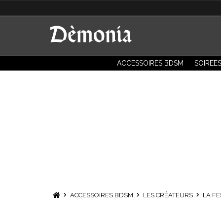
ACCESSOIRES BDSM
SOIREE
Surcyclage, innovation, écoute et puissanc
ACCESSOIRES BDSM
LES CRÉATEURS
LA F