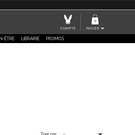
0
COMPTE
PANIER
EN-ÊTRE
LIBRAIRIE
PROMOS
SM en vous offrant de nouvelles sensations.
Trier par
--