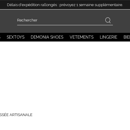
Délais d'expédition rallongés : prévoyez 1 semaine supplémentaire.
S
SEXTOYS
DEMONIA SHOES
VETEMENTS
LINGERIE
BI
LA FESSÉE ARTISANALE
e. La Fessée Artisanale affine votre vision des pratiques BD
”Sans maîtrise, la puissance n’est rien.”
ESSÉE ARTISANALE