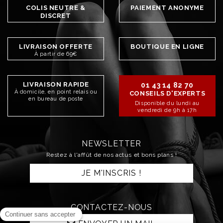
COLIS NEUTRE &
PAIEMENT ANONYME
DISCRET
LIVRAISON OFFERTE
BOUTIQUE EN LIGNE
À partir de 69€
LIVRAISON RAPIDE
01 43 14 82 70
À domicile, en point relais ou
CONSEILS D'EXPERTS
en bureau de poste
Disponible du lundi au
vendredi de 9h à 17h
NEWSLETTER
Restez à l'affût de nos actus et bons plans !
JE M'INSCRIS !
CONTACTEZ-NOUS