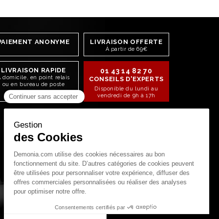
PAIEMENT ANONYME
LIVRAISON OFFERTE
À partir de 69€
LIVRAISON RAPIDE
01 43 14 82 70
 domicile, en point relais
CONSEILS D'EXPERTS
ou en bureau de poste
Disponible du lundi au
vendredi de 9h à 17h
RESTONS CONNECTÉS !