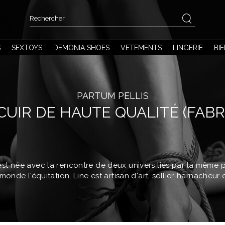
S
SEXTOYS
DEMONIA SHOES
VETEMENTS
LINGERIE
BI
PARTUM PELLIS
CUIR DE HAUTE QUALITÉ (FABR
est née avec la rencontre de deux univers liés par la même pa
monde l'équitation, Line est artisan d'art, sellier-harnacheur 