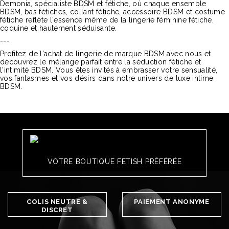
Demonia, spécialiste BDSM et fétiche, où chaque ensemble
BDSM, bas fétiches, collant fétiche, accessoire BDSM et costume
fétiche reflète l'essence même de la lingerie féminine fétiche,
coquine et hautement séduisante.
---
Profitez de l'achat de lingerie de marque BDSM avec nous et
découvrez le mélange parfait entre la séduction fétiche et
l'intimité BDSM. Vous êtes invités à embrasser votre sensualité,
vos fantasmes et vos désirs dans notre univers de luxe intime
BDSM.
VOTRE BOUTIQUE FETISH PRÉFÉRÉE
COLIS NEUTRE &
PAIEMENT ANONYME
DISCRET