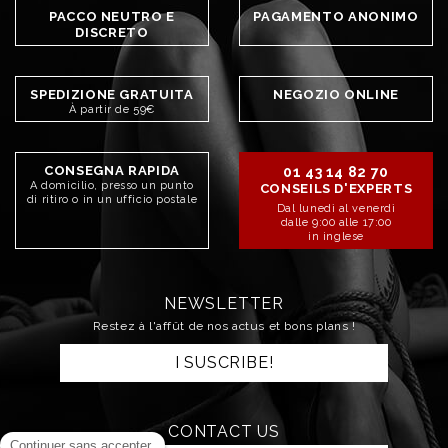
PACCO NEUTRO E
PAGAMENTO ANONIMO
DISCRETO
SPEDIZIONE GRATUITA
NEGOZIO ONLINE
À partir de 59€
CONSEGNA RAPIDA
01 43 14 82 70
A domicilio, presso un punto
CONSEILS D'EXPERTS
di ritiro o in un ufficio postale
Dal lunedì al venerdì
dalle 9:00 alle 17:00
in inglese
NEWSLETTER
Restez à l'affût de nos actus et bons plans !
I SUSCRIBE!
CONTACT US