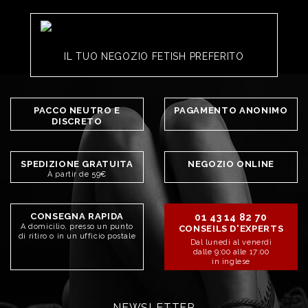
IL TUO NEGOZIO FETISH PREFERITO
PACCO NEUTRO E
PAGAMENTO ANONIMO
DISCRETO
SPEDIZIONE GRATUITA
NEGOZIO ONLINE
À partir de 59€
CONSEGNA RAPIDA
01 43 14 82 70
A domicilio, presso un punto
CONSEILS D'EXPERTS
di ritiro o in un ufficio postale
Dal lunedì al venerdì
dalle 9:00 alle 17:00
in inglese
NEWSLETTER