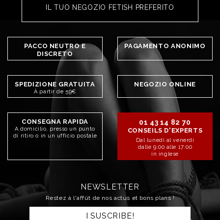
IL TUO NEGOZIO FETISH PREFERITO
PACCO NEUTRO E
PAGAMENTO ANONIMO
DISCRETO
SPEDIZIONE GRATUITA
NEGOZIO ONLINE
À partir de 59€
CONSEGNA RAPIDA
01 43 14 82 70
A domicilio, presso un punto
CONSEILS D'EXPERTS
di ritiro o in un ufficio postale
Dal lunedì al venerdì
dalle 9:00 alle 17:00
in inglese
NEWSLETTER
Restez à l'affût de nos actus et bons plans !
I SUSCRIBE!