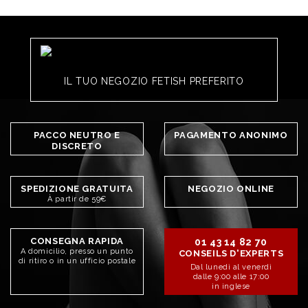
IL TUO NEGOZIO FETISH PREFERITO
PACCO NEUTRO E
PAGAMENTO ANONIMO
DISCRETO
SPEDIZIONE GRATUITA
NEGOZIO ONLINE
À partir de 59€
CONSEGNA RAPIDA
01 43 14 82 70
A domicilio, presso un punto
CONSEILS D'EXPERTS
di ritiro o in un ufficio postale
Dal lunedì al venerdì
dalle 9:00 alle 17:00
in inglese