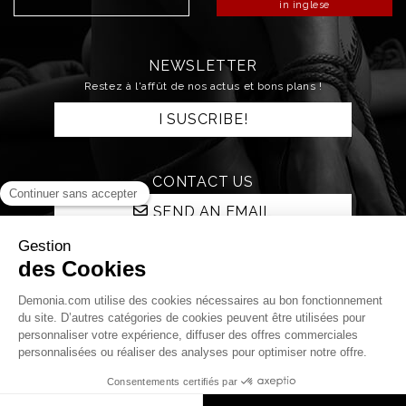
in inglese
NEWSLETTER
Restez à l'affût de nos actus et bons plans !
I SUSCRIBE!
CONTACT US
SEND AN EMAIL
STAY CONNECTED!
Qui sommes nous ?
La boutique
La nuit Démonia
Livraison et retours
Paiements
Mentions légales
C.G.V.
Protection des données personnelles