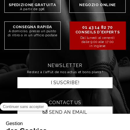
SPEDIZIONE GRATUITA
NEGOZIO ONLINE
À partir de 59€
CONSEGNA RAPIDA
01 43 14 82 70
A domicilio, presso un punto
CONSEILS D'EXPERTS
di ritiro o in un ufficio postale
Dal lunedì al venerdì
dalle 9:00 alle 17:00
in inglese
NEWSLETTER
Restez à l'affût de nos actus et bons plans !
I SUSCRIBE!
CONTACT US
SEND AN EMAIL