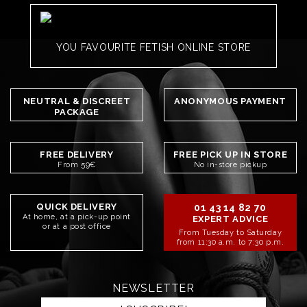
YOU FAVOURITE FETISH ONLINE STORE
NEUTRAL & DISCREET
ANONYMOUS PAYMENT
PACKAGE
FREE DELIVERY
FREE PICK UP IN STORE
From 59€
No in-store pickup
QUICK DELIVERY
01 43 14 82 70
At home, at a pick-up point
EXPERT ADVICE
or at a post office
From Tuesday to Saturday
from 11:30 a.m. to 7:30 p.m.
NEWSLETTER