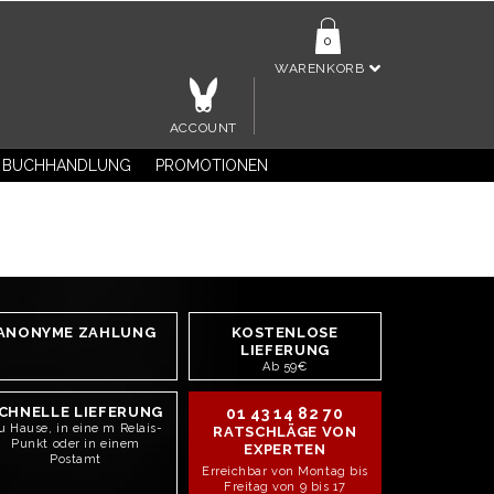
0
WARENKORB
ACCOUNT
BUCHHANDLUNG
PROMOTIONEN
ANONYME ZAHLUNG
KOSTENLOSE
LIEFERUNG
Ab 59€
CHNELLE LIEFERUNG
01 43 14 82 70
u Hause, in eine m Relais-
RATSCHLÄGE VON
Punkt oder in einem
EXPERTEN
Postamt
Erreichbar von Montag bis
Freitag von 9 bis 17