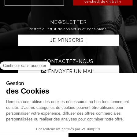
vendredi de 9h à 17h
NEWSLETTER
Restez à l'affût de nos actus et bons plans !
JE M'INSCRIS !
CONTACTEZ-NOUS
ENVOYER UN MAIL
RESTONS CONNECTÉS !
Qui sommes nous ?
La boutique
La nuit Démonia
Livraison et retours
Paiements
Mentions légales
C.G.V.
Protection des données personnelles