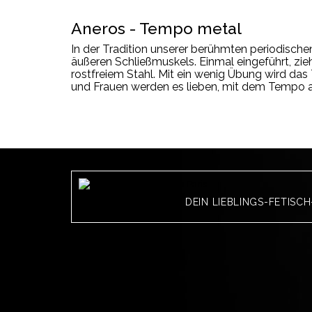
Aneros - Tempo metal
In der Tradition unserer berühmten periodisch
äußeren Schließmuskels. Einmal eingeführt, z
rostfreiem Stahl. Mit ein wenig Übung wird das
und Frauen werden es lieben, mit dem Tempo a
DEIN LIEBLINGS-FETISC