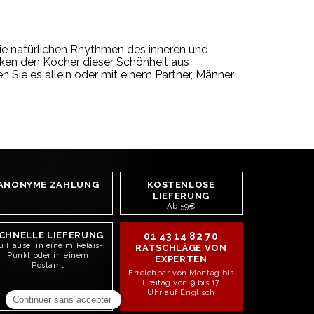
die natürlichen Rhythmen des inneren und
ken den Köcher dieser Schönheit aus
 Sie es allein oder mit einem Partner, Männer
ANONYME ZAHLUNG
KOSTENLOSE
LIEFERUNG
Ab 59€
CHNELLE LIEFERUNG
01 43 14 82 70
u Hause, in eine m Relais-
RATSCHLÄGE VON
Punkt oder in einem
EXPERTEN
Postamt
Erreichbar von Montag bis
Freitag von 9 bis 17
Uhr auf Englisch