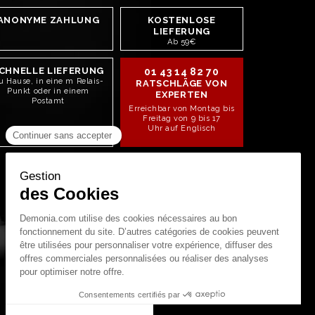
ANONYME ZAHLUNG
KOSTENLOSE
LIEFERUNG
Ab 59€
CHNELLE LIEFERUNG
01 43 14 82 70
u Hause, in eine m Relais-
RATSCHLÄGE VON
Punkt oder in einem
EXPERTEN
Postamt
Erreichbar von Montag bis
Freitag von 9 bis 17
Uhr auf Englisch
STAY CONNECTED!