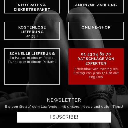
NEUTRALES &
ANONYME ZAHLUNG
DISKRETES PAKET
KOSTENLOSE
ONLINE-SHOP
LIEFERUNG
Ab 59€
SCHNELLE LIEFERUNG
01 43 14 82 70
Zu Hause, in eine m Relais-
RATSCHLÄGE VON
Punkt oder in einem Postamt
EXPERTEN
Erreichbar von Montag bis
Freitag von 9 bis 17 Uhr auf
Englisch
NEWSLETTER
Bleiben Sie auf dem Laufenden mit unseren News und guten Tipps!
I SUSCRIBE!