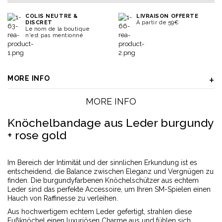
COLIS NEUTRE &
LIVRAISON OFFERTE
DISCRET
À partir de 59€
Le nom de la boutique
n'est pas mentionné
MORE INFO
MORE INFO
Knöchelbandage aus Leder burgundy
+ rose gold
Im Bereich der Intimität und der sinnlichen Erkundung ist es
entscheidend, die Balance zwischen Eleganz und Vergnügen zu
finden. Die burgundyfarbenen Knöchelschützer aus echtem
Leder sind das perfekte Accessoire, um Ihren SM-Spielen einen
Hauch von Raffinesse zu verleihen.
Aus hochwertigem echtem Leder gefertigt, strahlen diese
Fußknöchel einen luxuriösen Charme aus und fühlen sich