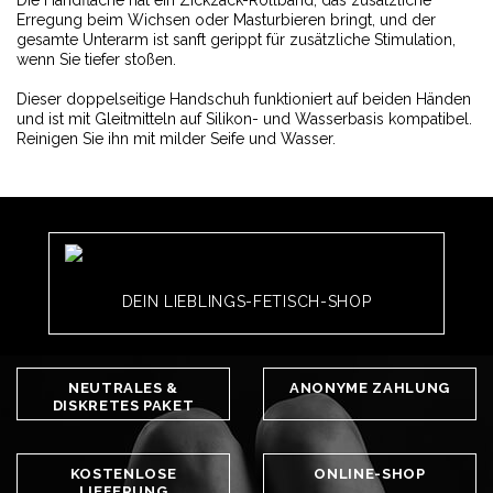
Die Handfläche hat ein Zickzack-Rollband, das zusätzliche
Erregung beim Wichsen oder Masturbieren bringt, und der
gesamte Unterarm ist sanft gerippt für zusätzliche Stimulation,
wenn Sie tiefer stoßen.
Dieser doppelseitige Handschuh funktioniert auf beiden Händen
und ist mit Gleitmitteln auf Silikon- und Wasserbasis kompatibel.
Reinigen Sie ihn mit milder Seife und Wasser.
DEIN LIEBLINGS-FETISCH-SHOP
NEUTRALES &
ANONYME ZAHLUNG
DISKRETES PAKET
KOSTENLOSE
ONLINE-SHOP
LIEFERUNG