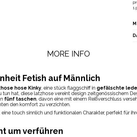
M
D
MORE INFO
nheit
Fetish
auf
Männlich
zhose
hose
Kinky
,
eine
stück
flaggschiff
in
gefälschte
led
u tun hat,
diese
latzhose
vereint
design
zeitgenössischem De
on
fünf
taschen
,
davon
eine
mit einem Reißverschluss verseh
chten
den
komfort zu verzichten.
t
eine
touch
sinnlich
und
funktionalen Charakter,
perfekt
für
ih
ht
um
verführen