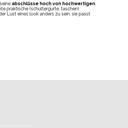
seine
abschlüsse
hoch
von
hochwertigen
.
nte
praktische (
schultergurte,
taschen)
der Lust
eines
look
anders zu sein,
sie
passt