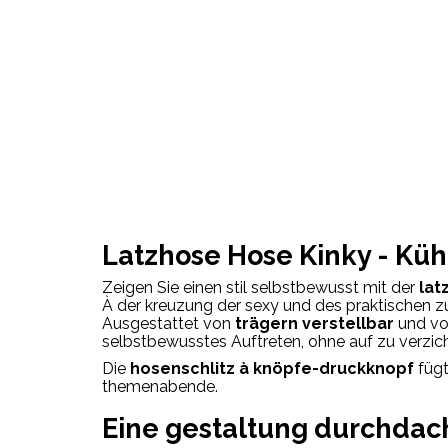
Latzhose
Hose
Kinky -
Küh
Zeigen Sie
einen
stil
selbstbewusst
mit
der
lat
À
der
kreuzung
der
sexy
und
des
praktischen z
Ausgestattet
von
trägern
verstellbar
und
v
selbstbewusstes Auftreten,
ohne
auf zu verzi
Die
hosenschlitz
à
knöpfe-
druckknopf
füg
themenabende.
Eine
gestaltung
durchdac