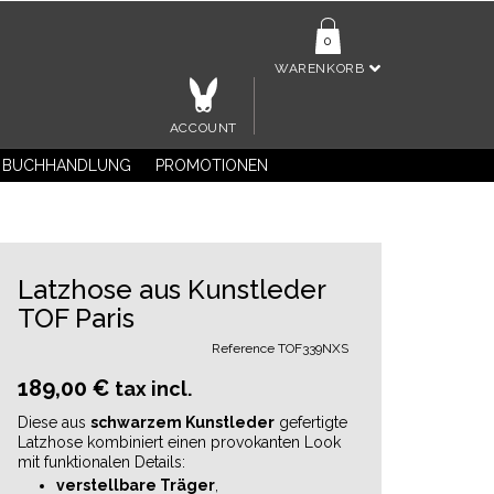
0
WARENKORB
ACCOUNT
BUCHHANDLUNG
PROMOTIONEN
Latzhose aus Kunstleder
TOF Paris
Reference
TOF339NXS
189,00 €
tax incl.
Diese aus
schwarzem Kunstleder
gefertigte
Latzhose kombiniert einen provokanten Look
mit funktionalen Details:
verstellbare Träger
,