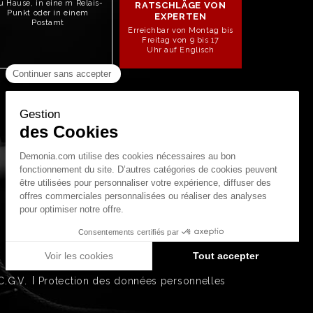
u Hause, in eine m Relais-
RATSCHLÄGE VON
Punkt oder in einem
EXPERTEN
Postamt
Erreichbar von Montag bis
Freitag von 9 bis 17
Uhr auf Englisch
STAY CONNECTED!
C.G.V.
Protection des données personnelles