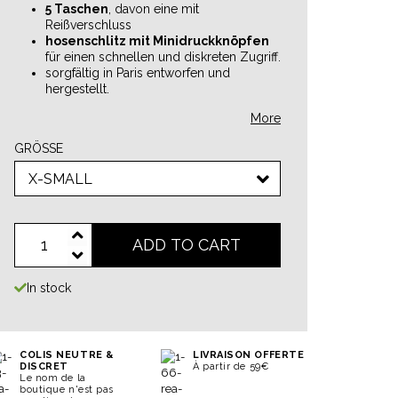
5 Taschen
, davon eine mit
Reißverschluss
hosenschlitz mit Minidruckknöpfen
für einen schnellen und diskreten Zugriff.
sorgfältig in Paris entworfen und
hergestellt.
More
GRÖSSE
X-SMALL
ADD TO CART
In stock
COLIS NEUTRE &
LIVRAISON OFFERTE
DISCRET
À partir de 59€
Le nom de la
boutique n'est pas