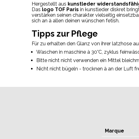
Hergestellt
aus
kunstleder
widerstandsfähi
Das
logo
TOF
Paris
in
kunstleder
diskret
bring
verstärken
seinen
charakter
vielseitig einsetzba
sich an
à
allen
deinen
wünschen
fetish.
Tipps
zur Pflege
Für
zu erhalten
den Glanz
von
ihrer
latzhose
a
Waschen
in
maschine
à
30°
C,
zyklus
feinwäs
Bitte nicht
nicht
verwenden
ein Mittel
bleichm
Nicht
nicht
bügeln -
trocknen
à
an der Luft
fr
Marque