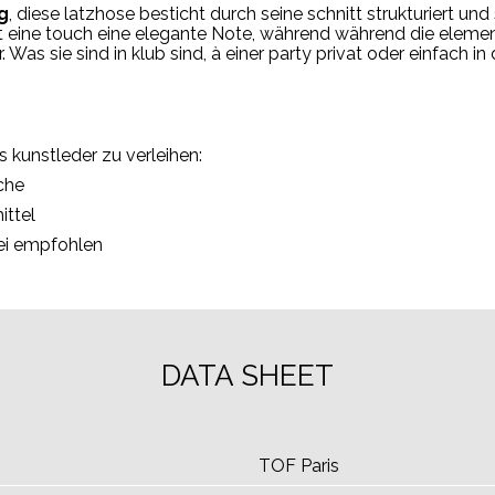
g
,
diese
latzhose
besticht
durch
seine
schnitt
strukturiert
und
t
eine
touch
eine elegante Note,
während
während
die
eleme
r.
Was
sie
sind
in
klub sind,
à
einer
party
privat
oder
einfach
in
us
kunstleder zu verleihen:
che
ittel
ei
empfohlen
DATA SHEET
TOF Paris