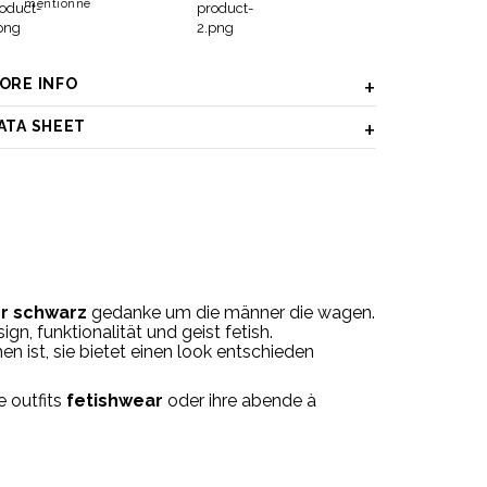
mentionné
ORE INFO
ATA SHEET
er
schwarz
gedanke
um
die
männer
die
wagen.
sign,
funktionalität
und
geist
fetish.
en ist,
sie
bietet
einen
look
entschieden
re
outfits
fetishwear
oder
ihre
abende
à