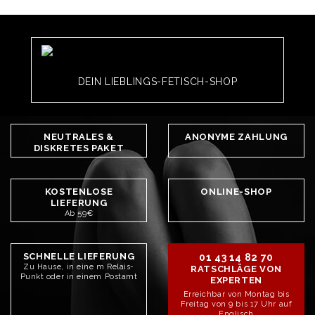
DEIN LIEBLINGS-FETISCH-SHOP
NEUTRALES &
ANONYME ZAHLUNG
DISKRETES PAKET
KOSTENLOSE
ONLINE-SHOP
LIEFERUNG
Ab 59€
SCHNELLE LIEFERUNG
01 43 14 82 70
Zu Hause, in eine m Relais-
RATSCHLÄGE VON
Punkt oder in einem Postamt
EXPERTEN
Erreichbar von Montag bis
Freitag von 9 bis 17 Uhr auf
Englisch