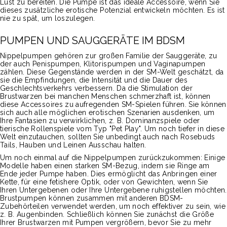
Lust zu bereiten. Die Pumpe ist das ideale Accessoire, wenn Sie
dieses zusätzliche erotische Potenzial entwickeln möchten. Es ist
nie zu spät, um loszulegen.
PUMPEN UND SAUGGERÄTE IM BDSM
Nippelpumpen gehören zur großen Familie der Sauggeräte, zu
der auch Penispumpen, Klitorispumpen und Vaginapumpen
zählen. Diese Gegenstände werden in der SM-Welt geschätzt, da
sie die Empfindungen, die Intensität und die Dauer des
Geschlechtsverkehrs verbessern. Da die Stimulation der
Brustwarzen bei manchen Menschen schmerzhaft ist, können
diese Accessoires zu aufregenden SM-Spielen führen. Sie können
sich auch alle möglichen erotischen Szenarien ausdenken, um
Ihre Fantasien zu verwirklichen, z. B. Dominanzspiele oder
tierische Rollenspiele vom Typ "Pet Play". Um noch tiefer in diese
Welt einzutauchen, sollten Sie unbedingt auch nach Rosebuds
Tails, Hauben und Leinen Ausschau halten.
Um noch einmal auf die Nippelpumpen zurückzukommen: Einige
Modelle haben einen starken SM-Bezug, indem sie Ringe am
Ende jeder Pumpe haben. Dies ermöglicht das Anbringen einer
Kette, für eine fetishere Optik, oder von Gewichten, wenn Sie
Ihren Untergebenen oder Ihre Untergebene ruhigstellen möchten.
Brustpumpen können zusammen mit anderen BDSM-
Zubehörteilen verwendet werden, um noch effektiver zu sein, wie
z. B. Augenbinden. Schließlich können Sie zunächst die Größe
Ihrer Brustwarzen mit Pumpen vergrößern, bevor Sie zu mehr