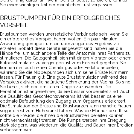
Sie sie ruhig darauf an. Wenn Sie sich selbst zensieren, könnten
Sie einen wichtigen Teil der männlichen Lust verpassen.
BRUSTPUMPEN FÜR EIN ERFOLGREICHES
VORSPIEL
Brustpumpen werden unersetzliche Verbündete sein, wenn Sie
ein erfolgreiches Vorspiel haben wollen. Ein paar Minuten
Anwendung genügen, um ein überzeugendes Ergebnis zu
erzielen. Sobald diese Geräte eingesetzt sind, haben Sie die
Hände frei, um auch andere Teile der Anatomie Ihres Partners zu
stimulieren. Die Gelegenheit, sich mit einem Vibrator oder einem
Klitorisstimulator zu vergnügen, ist zum Beispiel gegeben. Sie
können ihm auch einen Cunnilingus oder Fellatio anbieten,
während Sie die Nippelpumpen sich um seine Brüste kümmern
lassen. Für Frauen gilt: Eine gute Bruststimulation während des
Vorspiels aktiviert die natürliche Schmierung der Vagina. So sind
Sie bereit, sich den ernsteren Dingen zuzuwenden. Die
Penetration ist angenehmer, da Sie besser vorbereitet sind. Auch
die Qualität des Geschlechtsverkehrs ist viel besser, da eine
optimale Befeuchtung den Zugang zum Orgasmus erleichtert.
Die Stimulation der Brüste und Brustwarzen kann manche Frauen
sogar direkt zum Höhepunkt führen. Was die Männer betrifft, so
sollte die Freude, die ihnen die Brustwarzen bereiten können,
nicht vernachlässigt werden. Die Pumps werden Ihre Erregung
stark steigern, was wiederum die Qualität und Dauer Ihrer Erektion
verbessern wird.