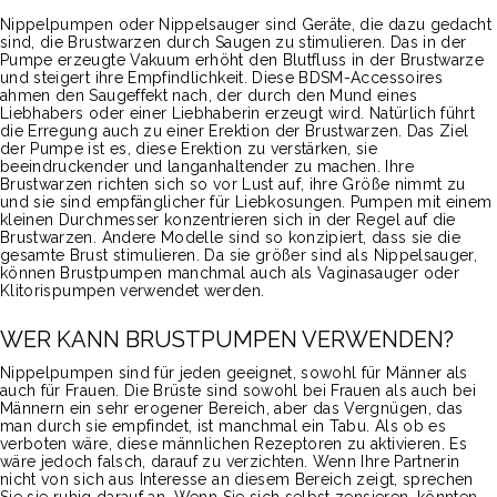
Nippelpumpen oder Nippelsauger sind Geräte, die dazu gedacht
sind, die Brustwarzen durch Saugen zu stimulieren. Das in der
Pumpe erzeugte Vakuum erhöht den Blutfluss in der Brustwarze
und steigert ihre Empfindlichkeit. Diese BDSM-Accessoires
ahmen den Saugeffekt nach, der durch den Mund eines
Liebhabers oder einer Liebhaberin erzeugt wird. Natürlich führt
die Erregung auch zu einer Erektion der Brustwarzen. Das Ziel
der Pumpe ist es, diese Erektion zu verstärken, sie
beeindruckender und langanhaltender zu machen. Ihre
Brustwarzen richten sich so vor Lust auf, ihre Größe nimmt zu
und sie sind empfänglicher für Liebkosungen. Pumpen mit einem
kleinen Durchmesser konzentrieren sich in der Regel auf die
Brustwarzen. Andere Modelle sind so konzipiert, dass sie die
gesamte Brust stimulieren. Da sie größer sind als Nippelsauger,
können Brustpumpen manchmal auch als Vaginasauger oder
Klitorispumpen verwendet werden.
WER KANN BRUSTPUMPEN VERWENDEN?
Nippelpumpen sind für jeden geeignet, sowohl für Männer als
auch für Frauen. Die Brüste sind sowohl bei Frauen als auch bei
Männern ein sehr erogener Bereich, aber das Vergnügen, das
man durch sie empfindet, ist manchmal ein Tabu. Als ob es
verboten wäre, diese männlichen Rezeptoren zu aktivieren. Es
wäre jedoch falsch, darauf zu verzichten. Wenn Ihre Partnerin
nicht von sich aus Interesse an diesem Bereich zeigt, sprechen