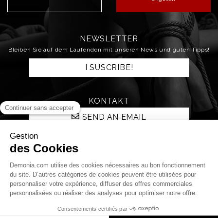
NEWSLETTER
Bleiben Sie auf dem Laufenden mit unseren News und guten Tipps!
I SUSCRIBE!
KONTAKT
SEND AN EMAIL
STAY CONNECTED!
Qui sommes nous ?
La boutique
La nuit Démonia
Livraison et retours
Paiements
Mentions légales
C.G.V.
Protection des données personnelles