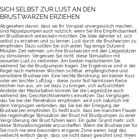
SICH SELBST ZUR LUST AN DEN
BRUSTWARZEN ERZIEHEN
Abgesehen davon, dass sie Ihr Vorspiel unvergesslich machen,
sind Nippelpumpen auch nützlich, wenn Sie Ihre Empfindsamkeit
im Brustbereich entwickeln möchten. Die Idee dahinter ist, sich
selbst zu erziehen und zu lernen, Lust durch die Brustwarzen zu
empfinden. Dazu sollten Sie sich jeden Tag einige Dutzend
Minuten Zeit nehmen, um Ihre Brustwarzen mit den Liegestützen
zu stimulieren. Vergessen Sie nicht, diese Stimulation mit
sexueller Lust zu verbinden. Am besten masturbieren Sie,
während Sie die Brustpumpen tragen. Die Ergebnisse sind in der
Regel nach mehreren Wochen sichtbar: empfänglichere und
sensiblere Brustwarzen. Eine leichte Berührung, ein kleiner Kuss
oder ein leichter Luftzug - diese zuvor fast harmlosen Reize
reichen nun aus, um sie dazu zu bringen, sich aufzurichten!
Anstelle der Masturbation können Sie die Liegestütze auch
während des Geschlechtsverkehrs einsetzen. Das Vergnügen,
das Sie bei der Penetration empfinden, wird sich natürlich mit
dem Vergnügen verbinden, das Sie bei der Erregung der
Brustwarzen empfinden. Es heißt auch, dass bei manchen Frauen
die regelmäßige Stimulation der Brust mit Brustpumpen zu einer
Vergrößerung der Brust führen kann. Ein guter Grund mehr, sich
diese Stimulationsgeräte anzuschaffen. Wenn die Brustwarzen für
Sie noch nie eine besonders erogene Zone waren, liegt das
vielleicht einfach daran, dass sie nicht daran gewöhnt sind, Ihnen