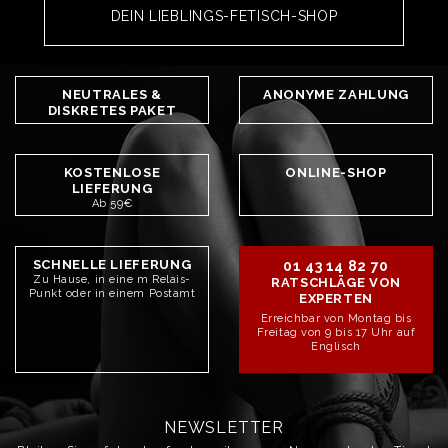
DEIN LIEBLINGS-FETISCH-SHOP
NEUTRALES &
ANONYME ZAHLUNG
DISKRETES PAKET
KOSTENLOSE
ONLINE-SHOP
LIEFERUNG
Ab 59€
SCHNELLE LIEFERUNG
01 43 14 82 70
Zu Hause, in eine m Relais-
RATSCHLÄGE VON
Punkt oder in einem Postamt
EXPERTEN
Erreichbar von Montag bis
Freitag von 9 bis 17 Uhr auf
Englisch
NEWSLETTER