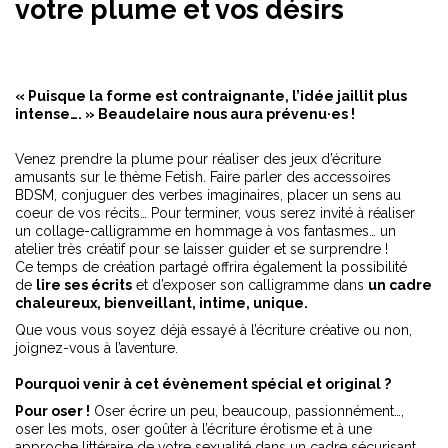
votre plume et vos désirs
« Puisque la forme est contraignante, l’idée jaillit plus
intense…. »
Beaudelaire nous aura prévenu·es !
Venez prendre la plume pour réaliser des jeux d’écriture
amusants sur le thème Fetish. Faire parler des accessoires
BDSM, conjuguer des verbes imaginaires, placer un sens au
coeur de vos récits… Pour terminer, vous serez invité à réaliser
un collage-calligramme en hommage à vos fantasmes… un
atelier très créatif pour se laisser guider et se surprendre !
Ce temps de création partagé offrira également la possibilité
de
lire ses écrits
et d’exposer son calligramme dans
un cadre
chaleureux, bienveillant, intime, unique.
Que vous vous soyez déjà essayé à l’écriture créative ou non,
joignez-vous à l’aventure.
Pourquoi venir à cet évènement spécial et original ?
Pour oser !
Oser écrire un peu, beaucoup, passionnément…,
oser les mots, oser goûter à l’écriture érotisme et à une
approche littéraire de votre sexualité dans un cadre sécurisant,