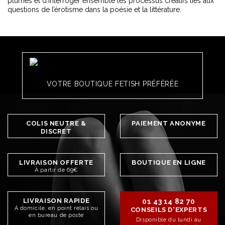
plumes et d’interroger ensemble les processus créatifs liés aux
questions de l’érotisme dans la poésie et la littérature.
VOTRE BOUTIQUE FETISH PRÉFÉRÉE
COLIS NEUTRE &
PAIEMENT ANONYME
DISCRET
LIVRAISON OFFERTE
BOUTIQUE EN LIGNE
À partir de 69€
LIVRAISON RAPIDE
01 43 14 82 70
À domicile, en point relais ou
CONSEILS D'EXPERTS
en bureau de poste
Disponible du lundi au