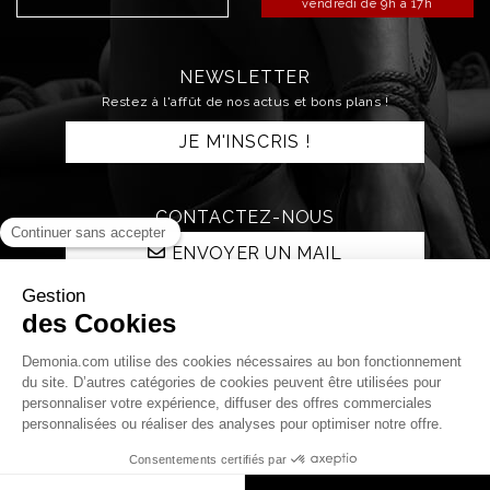
vendredi de 9h à 17h
NEWSLETTER
Restez à l'affût de nos actus et bons plans !
JE M'INSCRIS !
CONTACTEZ-NOUS
ENVOYER UN MAIL
RESTONS CONNECTÉS !
Qui sommes nous ?
La boutique
La nuit Démonia
Livraison et retours
Paiements
Mentions légales
C.G.V.
Protection des données personnelles