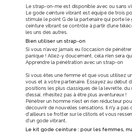
Le
strap-on-me
est disponible avec ou sans vi
Le gode ceinture vibrant est équipé de trois poi
stimule le point G de la partenaire qui porte le
ceinture vibrant se contrôle à partir d’une té
les uns des autres.
Bien utiliser un
strap-on
Si vous n’avez jamais eu l’occasion de pénétrer
panique !
Allez-y doucement, cela n’en sera qu
Apprendre la pénétration avec un
strap-on
Si vous êtes une femme et que vous utilisez un 
vous et à votre partenaire.
Essayez au début des
positions les plus classiques de la levrette, d
d’essai, n’hésitez pas à être plus aventureux !
Pénétrer un homme n’est en rien réducteur pour 
découvrir de nouvelles sensations.
Il n’y a pas
d'ailleurs se frotter sur le clitoris et vous ress
d'un gode vibrant.
Le kit
gode
ceinture :
pour les femmes, ma