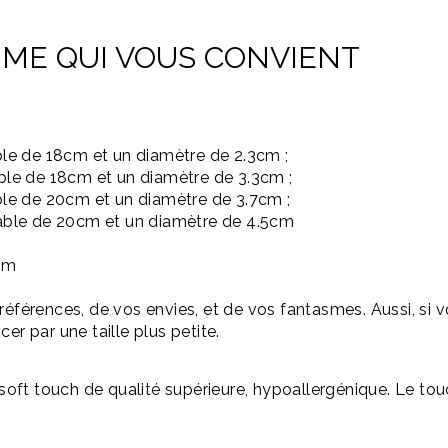
-ME
QUI VOUS CONVIENT
ble de
18cm
et un diamètre de
2.3cm
;
able de
18cm
et un diamètre de
3.3cm
;
ble de
20cm
et un diamètre de
3.7cm
;
rable de
20cm
et un diamètre de
4.5cm
cm
références, de vos envies, et de vos fantasmes.
Aussi, si 
er par une taille plus petite.
 soft
touch
de qualité supérieure, hypoallergénique.
Le touc