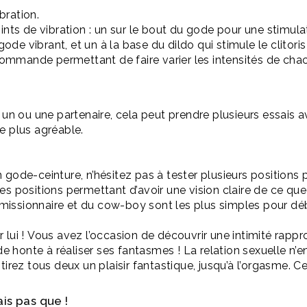
bration.
nts de vibration :
un sur le bout du gode pour une stimulat
 gode vibrant, et un à la base du
dildo
qui stimule le clitori
lécommande permettant de faire varier les intensités de c
 un ou une partenaire, cela peut prendre plusieurs essais av
e plus agréable.
gode-ceinture, n’hésitez pas à tester plusieurs positions p
 positions permettant d’avoir une vision claire de ce que 
u missionnaire et du cow-boy sont les plus simples pour dé
lui !
Vous avez l’occasion de découvrir une intimité rappr
 de honte à réaliser ses fantasmes !
La relation sexuelle n’e
entirez tous deux un plaisir fantastique, jusqu’à l’orgasme.
Ce 
is pas que !