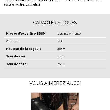
Tous les colis sont discrets, sans aucune mention visible pour
assurer votre discrétion
CARACTÉRISTIQUES
Niveau d'expertise BDSM
Dès Expérimenté
Couleur
Noir
Hauteur de la cagoule
40cm
Tour de cou
19cm
Tour de tête
21cm
VOUS AIMEREZ AUSSI