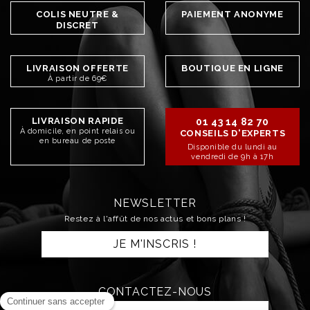
COLIS NEUTRE &
PAIEMENT ANONYME
DISCRET
LIVRAISON OFFERTE
BOUTIQUE EN LIGNE
À partir de 69€
LIVRAISON RAPIDE
01 43 14 82 70
À domicile, en point relais ou
CONSEILS D'EXPERTS
en bureau de poste
Disponible du lundi au
vendredi de 9h à 17h
NEWSLETTER
Restez à l'affût de nos actus et bons plans !
JE M'INSCRIS !
CONTACTEZ-NOUS