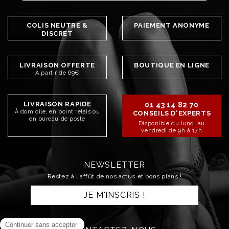
COLIS NEUTRE &
PAIEMENT ANONYME
DISCRET
LIVRAISON OFFERTE
BOUTIQUE EN LIGNE
À partir de 69€
LIVRAISON RAPIDE
01 43 14 82 70
À domicile, en point relais ou
CONSEILS D'EXPERTS
en bureau de poste
Disponible du lundi au
vendredi de 9h à 17h
NEWSLETTER
Restez à l'affût de nos actus et bons plans !
JE M'INSCRIS !